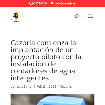
953720000
hola@cazorla.es
Cazorla comienza la
implantación de un
proyecto piloto con la
instalación de
contadores de agua
inteligentes
por
aytoEditor
|
Feb 21, 2023
|
Cazorla