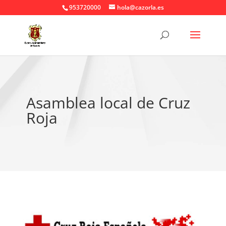
953720000
hola@cazorla.es
Asamblea local de Cruz
Roja