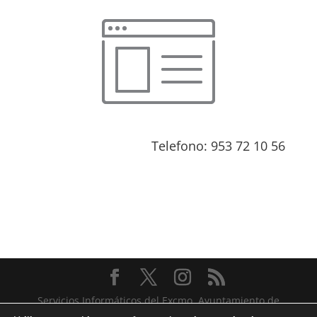
Telefono: 953 72 10 56
Servicios Informáticos del Excmo. Ayuntamiento de
Cazorla