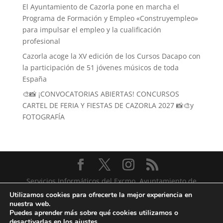
El Ayuntamiento de Cazorla pone en marcha el
Programa de Formación y Empleo «Construyempleo»
para impulsar el empleo y la cualificación
profesional
Cazorla acoge la XV edición de los Cursos Dacapo con
la participación de 51 jóvenes músicos de toda
España
🎨📸 ¡CONVOCATORIAS ABIERTAS! CONCURSOS
CARTEL DE FERIA Y FIESTAS DE CAZORLA 2027 📸🎨y
FOTOGRAFÍA
Servicios Informáticos del Excmo. Ayuntamiento de
Cazorla
Utilizamos cookies para ofrecerte la mejor experiencia en
nuestra web.
Puedes aprender más sobre qué cookies utilizamos o
desactivarlas en los
ajustes
.