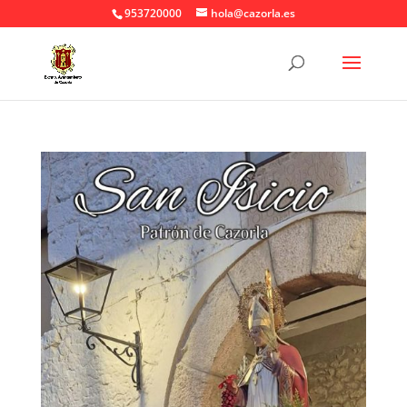
953720000
hola@cazorla.es