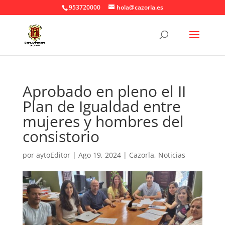
953720000
hola@cazorla.es
Aprobado en pleno el II
Plan de Igualdad entre
mujeres y hombres del
consistorio
por
aytoEditor
|
Ago 19, 2024
|
Cazorla
,
Noticias