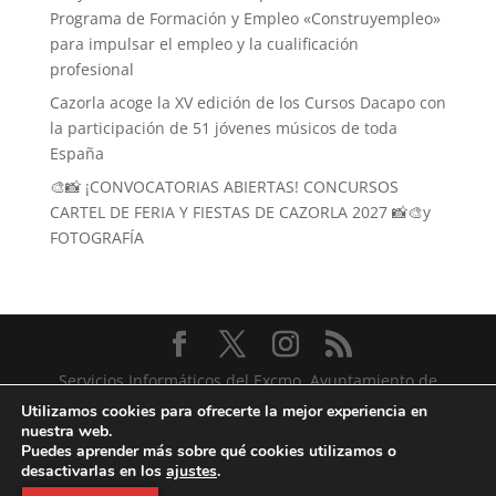
Programa de Formación y Empleo «Construyempleo»
para impulsar el empleo y la cualificación
profesional
Cazorla acoge la XV edición de los Cursos Dacapo con
la participación de 51 jóvenes músicos de toda
España
🎨📸 ¡CONVOCATORIAS ABIERTAS! CONCURSOS
CARTEL DE FERIA Y FIESTAS DE CAZORLA 2027 📸🎨y
FOTOGRAFÍA
Servicios Informáticos del Excmo. Ayuntamiento de
Cazorla
Utilizamos cookies para ofrecerte la mejor experiencia en
nuestra web.
Puedes aprender más sobre qué cookies utilizamos o
desactivarlas en los
ajustes
.