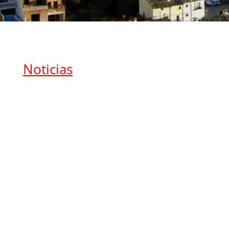
Noticias
Jornadas de Atletismo junto a nuestro vecino
Adrián Díaz. 🏃‍♀️🏃‍♂️ Una oportunidad increíble
para que los más pequeños (de 6 a 14 años)
aprendan y se diviertan en el deporte.
Contaremos con un entrenador de...