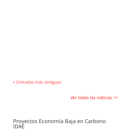
El Consistorio pone en marcha un innovador
sistema de gestión inteligente que permitirá
conocer en tiempo real la disponibilidad de
plazas de aparcamiento mediante sensores,
una pantalla informativa y una aplicación
móvil. El Ayuntamiento de Cazorla continúa
avanzando...
« Entradas más antiguas
Ver todas las noticias >>
Proyectos Economía Baja en Carbono
IDAE