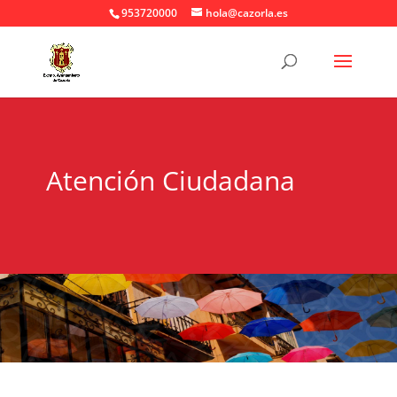
953720000
hola@cazorla.es
Atención Ciudadana