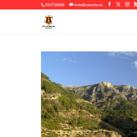
953720000
hola@cazorla.es