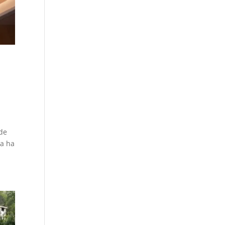
 de
la ha