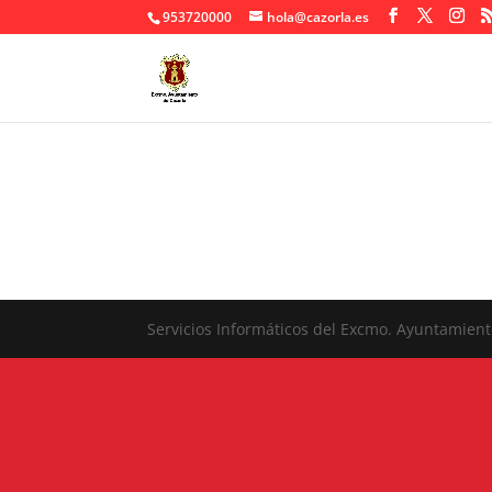
953720000
hola@cazorla.es
Servicios Informáticos del Excmo. Ayuntamient