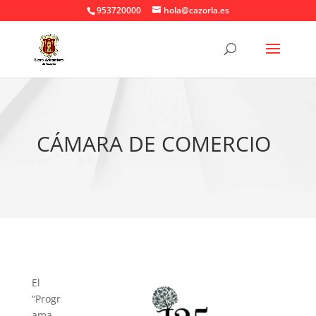
953720000
hola@cazorla.es
CÁMARA DE COMERCIO
El
“Progr
ama