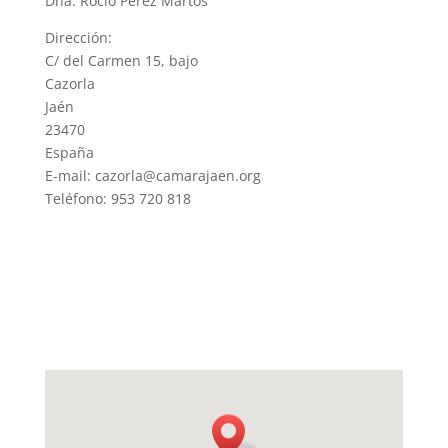
Dña. Rocio Pérez Martos
Dirección:
C/ del Carmen 15, bajo
Cazorla
Jaén
23470
España
E-mail: cazorla@camarajaen.org
Teléfono: 953 720 818