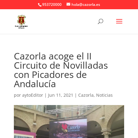
953720000
hola@cazorla.es
Cazorla acoge el II
Circuito de Novilladas
con Picadores de
Andalucía
por
aytoEditor
|
Jun 11, 2021
|
Cazorla
,
Noticias