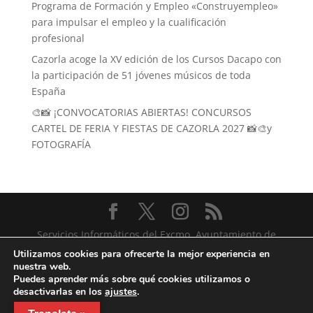
Programa de Formación y Empleo «Construyempleo»
para impulsar el empleo y la cualificación
profesional
Cazorla acoge la XV edición de los Cursos Dacapo con
la participación de 51 jóvenes músicos de toda
España
🎨📸 ¡CONVOCATORIAS ABIERTAS! CONCURSOS
CARTEL DE FERIA Y FIESTAS DE CAZORLA 2027 📸🎨y
FOTOGRAFÍA
Servicios Informáticos del Excmo. Ayuntamiento de
Cazorla
Utilizamos cookies para ofrecerte la mejor experiencia en
nuestra web.
Puedes aprender más sobre qué cookies utilizamos o
desactivarlas en los
ajustes
.