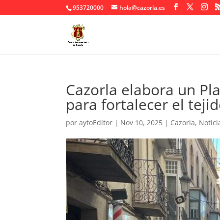
953720000
hola@cazorla.es
Cazorla elabora un Pl
para fortalecer el tej
por
aytoEditor
|
Nov 10, 2025
|
Cazorla
,
Notici