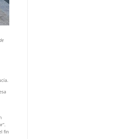
de
cía.
esa
n
n
r”.
l fin