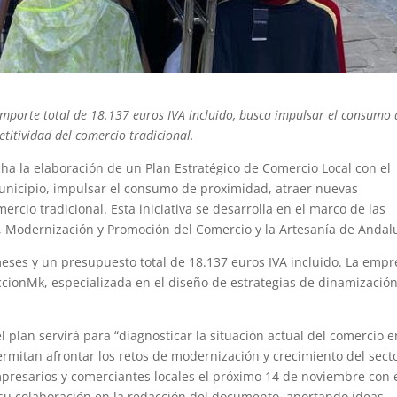
importe total de 18.137 euros IVA incluido, busca impulsar el consumo 
titividad del comercio tradicional.
a la elaboración de un Plan Estratégico de Comercio Local con el
 municipio, impulsar el consumo de proximidad, atraer nuevas
ercio tradicional. Esta iniciativa se desarrolla en el marco de las
 Modernización y Promoción del Comercio y la Artesanía de Andalu
eses y un presupuesto total de 18.137 euros IVA incluido. La empr
ccionMk, especializada en el diseño de estrategias de dinamizació
l plan servirá para “diagnosticar la situación actual del comercio e
ermitan afrontar los retos de modernización y crecimiento del secto
resarios y comerciantes locales el próximo 14 de noviembre con e
ar su colaboración en la redacción del documento, aportando ideas,