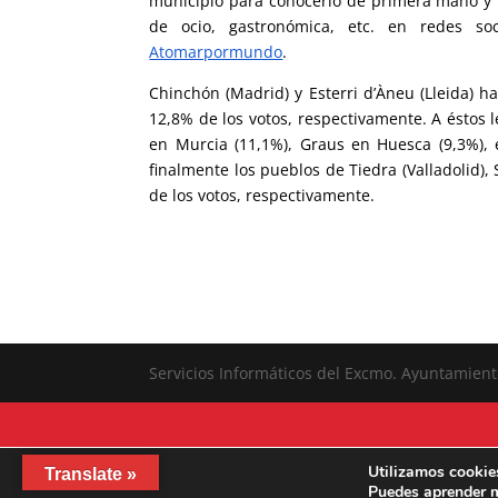
municipio para conocerlo de primera mano y p
de ocio, gastronómica, etc. en redes s
Atomarpormundo
.
Chinchón (Madrid) y Esterri d’Àneu (Lleida) h
12,8% de los votos, respectivamente. A éstos 
en Murcia (11,1%), Graus en Huesca (9,3%),
finalmente los pueblos de Tiedra (Valladolid), S
de los votos, respectivamente.
Servicios Informáticos del Excmo. Ayuntamient
Utilizamos cookies
Translate »
Puedes aprender m