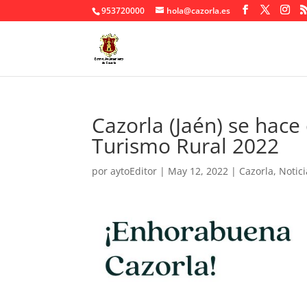
953720000
hola@cazorla.es
Cazorla (Jaén) se hace 
Turismo Rural 2022
por
aytoEditor
|
May 12, 2022
|
Cazorla
,
Notici