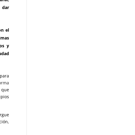
o dar
on el
almas
os y
iudad
 para
forma
 que
ipios
orgue
ción,