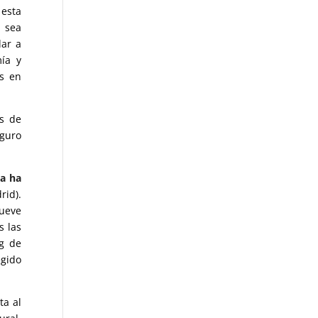
 esta
e sea
dar a
mía y
os en
os de
eguro
la ha
rid).
nueve
s las
ng de
egido
ta al