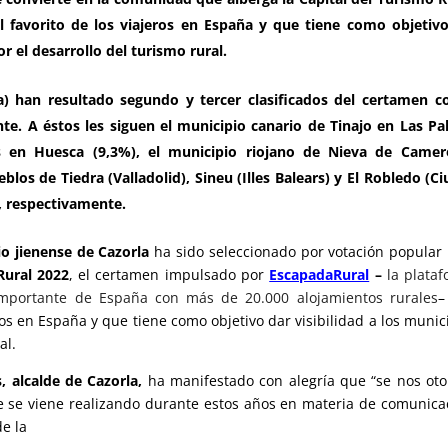
l favorito de los viajeros en España y que tiene como objetiv
r el desarrollo del turismo rural.
a) han resultado segundo y tercer clasificados del certamen c
te. A éstos les siguen el municipio canario de Tinajo en Las P
us en Huesca (9,3%), el municipio riojano de Nieva de Camer
os de Tiedra (Valladolid), Sineu (Illes Balears) y El Robledo (C
s, respectivamente.
io jienense de Cazorla
ha sido seleccionado por votación popular
Rural 2022
, el certamen impulsado por
EscapadaRural
–
la plata
 importante de España con más de 20.000 alojamientos rurale
s
–
eros en España y que tiene como objetivo dar visibilidad a los munic
al.
 alcalde de Cazorla,
ha manifestado con alegría que “se nos ot
e se viene realizando durante estos años en materia de comunica
de la