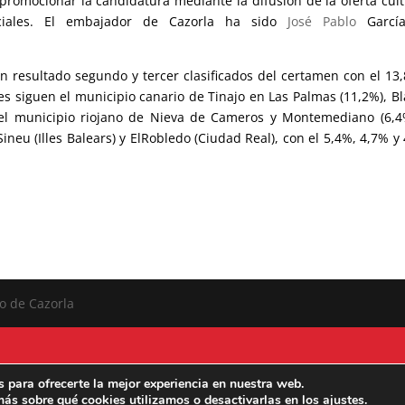
romocionar la candidatura mediante la difusión de la oferta cult
ociales. El embajador de Cazorla ha sido
José Pablo
Garcí
an resultado segundo y tercer clasificados del certamen con el 13
les siguen el municipio canario de Tinajo en Las Palmas (11,2%), B
 el municipio riojano de Nieva de Cameros y Montemediano (6,4
ineu (Illes Balears) y El
Robledo (Ciudad Real), con el 5,4%, 4,7% y
o de Cazorla
 para ofrecerte la mejor experiencia en nuestra web.
ás sobre qué cookies utilizamos o desactivarlas en los
ajustes
.