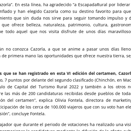
zorla”. En esta línea, ha agradecido “a EscapadaRural por liderar
onfiado y han elegido Cazorla como su destino favorito para qu
imiento que sin duda nos sirve para seguir tomando impulso y 
 que ofrece belleza, naturaleza, patrimonio, cultura, gastrono
ue todo aquel que nos visita disfrute de unos días maravillos
ún no conozca Cazorla, a que se anime a pasar unos días llen
a de primera mano las oportunidades que ofrece nuestra tierra, s
s que se han registrado en esta VI edición del certamen, Cazor
, 7 puntos por delante del segundo clasificado (Chinchón, en Mad
ítulo de Capital del Turismo Rural 2022 y también a los otros 
tre las más de 200 candidaturas recibidas desde pueblos de toda
n del certamen”, explica Olivia Fontela, directora de marketi
icipación de los cerca de 100.000 viajeros que con su voto han el
ión”, concluye Fontela.
ador que durante el periodo de votaciones ha realizado una visi