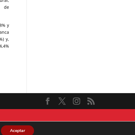
ural,
a de
,8% y
lanca
%) y,
 4,4%
Aceptar