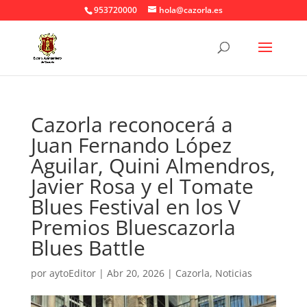
953720000
hola@cazorla.es
Cazorla reconocerá a
Juan Fernando López
Aguilar, Quini Almendros,
Javier Rosa y el Tomate
Blues Festival en los V
Premios Bluescazorla
Blues Battle
por
aytoEditor
|
Abr 20, 2026
|
Cazorla
,
Noticias