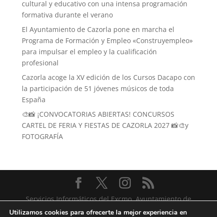
cultural y educativo con una intensa programación
formativa durante el verano
El Ayuntamiento de Cazorla pone en marcha el
Programa de Formación y Empleo «Construyempleo»
para impulsar el empleo y la cualificación
profesional
Cazorla acoge la XV edición de los Cursos Dacapo con
la participación de 51 jóvenes músicos de toda
España
🎨📸 ¡CONVOCATORIAS ABIERTAS! CONCURSOS
CARTEL DE FERIA Y FIESTAS DE CAZORLA 2027 📸🎨y
FOTOGRAFÍA
Servicios Informáticos del Excmo. Ayuntamiento de
Cazorla
Utilizamos cookies para ofrecerte la mejor experiencia en