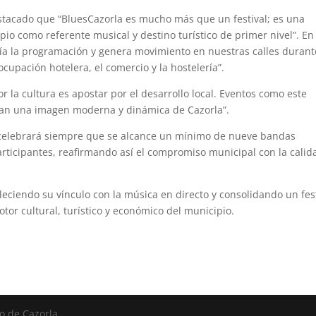
destacado que “BluesCazorla es mucho más que un festival; es una
io como referente musical y destino turístico de primer nivel”. En
lía la programación y genera movimiento en nuestras calles durant
ocupación hotelera, el comercio y la hostelería”.
la cultura es apostar por el desarrollo local. Eventos como este
ctan una imagen moderna y dinámica de Cazorla”.
 celebrará siempre que se alcance un mínimo de nueve bandas
rticipantes, reafirmando así el compromiso municipal con la calid
leciendo su vínculo con la música en directo y consolidando un fes
tor cultural, turístico y económico del municipio.
o de Cazorla