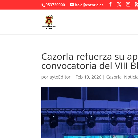
953720000
hola@cazorla.es
Cazorla refuerza su apu
convocatoria del VIII 
por
aytoEditor
|
Feb 19, 2026
|
Cazorla
,
Notici