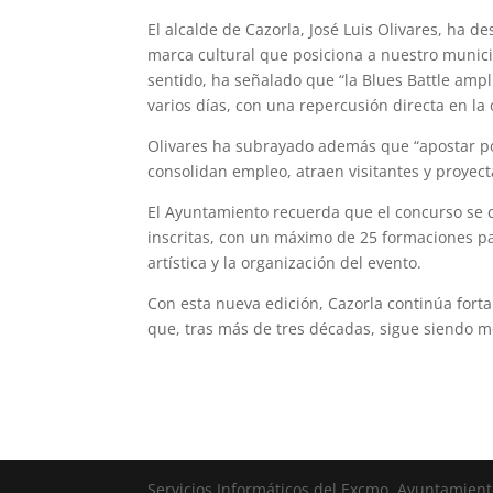
El alcalde de Cazorla, José Luis Olivares, ha 
marca cultural que posiciona a nuestro municip
sentido, ha señalado que “la Blues Battle amp
varios días, con una repercusión directa en la 
Olivares ha subrayado además que “apostar por 
consolidan empleo, atraen visitantes y proye
El Ayuntamiento recuerda que el concurso se
inscritas, con un máximo de 25 formaciones pa
artística y la organización del evento.
Con esta nueva edición, Cazorla continúa forta
que, tras más de tres décadas, sigue siendo mo
Servicios Informáticos del Excmo. Ayuntamient