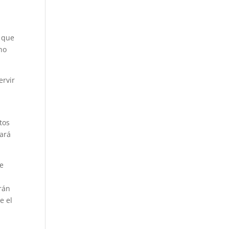
, que
uno
ervir
tos
rará
de
arán
e el