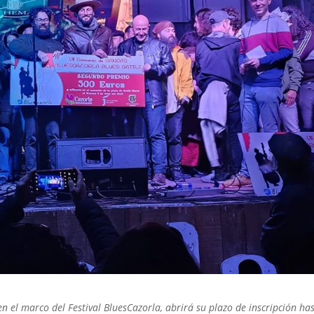
en el marco del Festival BluesCazorla, abrirá su plazo de inscripción has