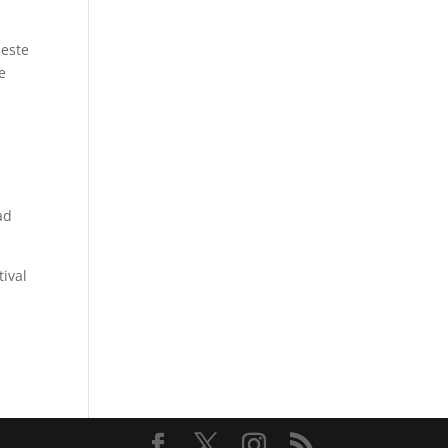
 este
e
ad
tival