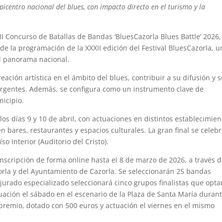
picentro nacional del blues, con impacto directo en el turismo y la
I Concurso de Batallas de Bandas ‘BluesCazorla Blues Battle’ 2026
o de la programación de la XXXII edición del Festival BluesCazorla, 
l panorama nacional.
eación artística en el ámbito del blues, contribuir a su difusión y s
gentes. Además, se configura como un instrumento clave de
nicipio.
 los días 9 y 10 de abril, con actuaciones en distintos establecimien
en bares, restaurantes y espacios culturales. La gran final se celeb
so Interior (Auditorio del Cristo).
nscripción de forma online hasta el 8 de marzo de 2026, a través 
zorla y del Ayuntamiento de Cazorla. Se seleccionarán 25 bandas
 jurado especializado seleccionará cinco grupos finalistas que opt
uación el sábado en el escenario de la Plaza de Santa María durant
premio, dotado con 500 euros y actuación el viernes en el mismo