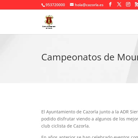
953720000
hola@cazorla.es
Campeonatos de Moun
El Ayuntamiento de Cazorla junto a la ADR Sie
podido disfrutar viendo a algunos de los mej
club ciclista de Cazorla.
En años anterior se han celebrado eventos com