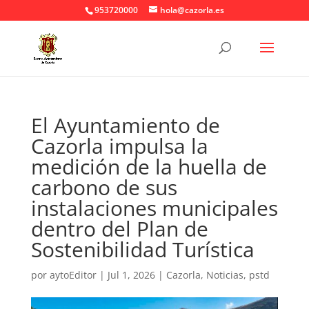
953720000
hola@cazorla.es
El Ayuntamiento de
Cazorla impulsa la
medición de la huella de
carbono de sus
instalaciones municipales
dentro del Plan de
Sostenibilidad Turística
por
aytoEditor
|
Jul 1, 2026
|
Cazorla
,
Noticias
,
pstd