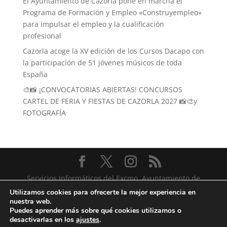
El Ayuntamiento de Cazorla pone en marcha el
Programa de Formación y Empleo «Construyempleo»
para impulsar el empleo y la cualificación
profesional
Cazorla acoge la XV edición de los Cursos Dacapo con
la participación de 51 jóvenes músicos de toda
España
🎨📸 ¡CONVOCATORIAS ABIERTAS! CONCURSOS
CARTEL DE FERIA Y FIESTAS DE CAZORLA 2027 📸🎨y
FOTOGRAFÍA
Servicios Informáticos del Excmo. Ayuntamiento de
Cazorla
Utilizamos cookies para ofrecerte la mejor experiencia en
nuestra web.
Puedes aprender más sobre qué cookies utilizamos o
desactivarlas en los
ajustes
.