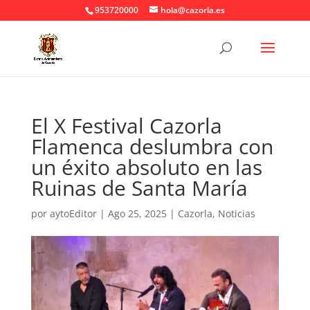
953720000
hola@cazorla.es
El X Festival Cazorla
Flamenca deslumbra con
un éxito absoluto en las
Ruinas de Santa María
por
aytoEditor
|
Ago 25, 2025
|
Cazorla
,
Noticias