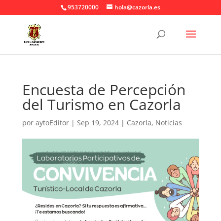
953720000
hola@cazorla.es
Encuesta de Percepción
del Turismo en Cazorla
por
aytoEditor
|
Sep 19, 2024
|
Cazorla
,
Noticias