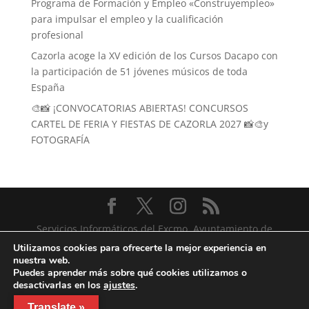
Programa de Formación y Empleo «Construyempleo»
para impulsar el empleo y la cualificación
profesional
Cazorla acoge la XV edición de los Cursos Dacapo con
la participación de 51 jóvenes músicos de toda
España
🎨📸 ¡CONVOCATORIAS ABIERTAS! CONCURSOS
CARTEL DE FERIA Y FIESTAS DE CAZORLA 2027 📸🎨y
FOTOGRAFÍA
Servicios Informáticos del Excmo. Ayuntamiento de
Cazorla
Utilizamos cookies para ofrecerte la mejor experiencia en
nuestra web.
Puedes aprender más sobre qué cookies utilizamos o
desactivarlas en los
ajustes
.
Translate »