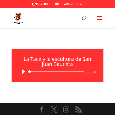
953720000
hola@cazorla.es
La Taca y la escultura de San
Juan Bautista
Reproductor
00:00
de
audio