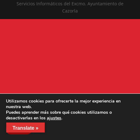
Servicios Informáticos del Excmo. Ayuntamiento de
Cazorla
Utilizamos cookies para ofrecerte la mejor experiencia en
nuestra web.
Puedes aprender más sobre qué cookies utilizamos o
desactivarlas en los
ajustes
.
Translate »
Aceptar