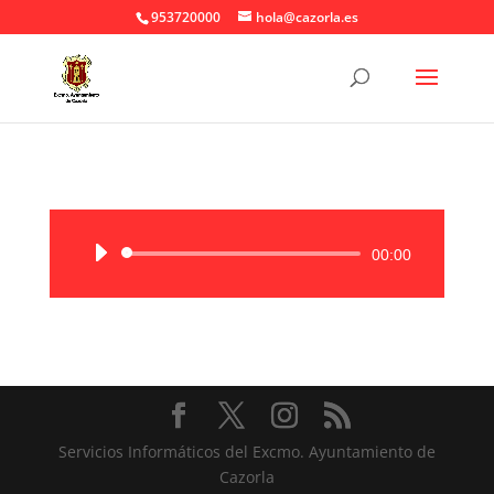
953720000
hola@cazorla.es
Reproductor
00:00
de
audio
Servicios Informáticos del Excmo. Ayuntamiento de
Cazorla