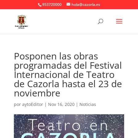
953720000
hola@cazorla.es
Posponen las obras
programadas del Festival
Internacional de Teatro
de Cazorla hasta el 23 de
noviembre
por
aytoEditor
|
Nov 16, 2020
|
Noticias