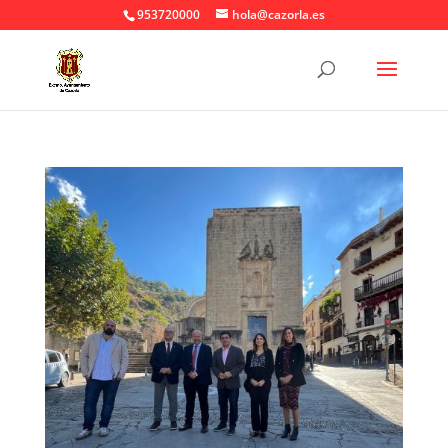
953720000
hola@cazorla.es