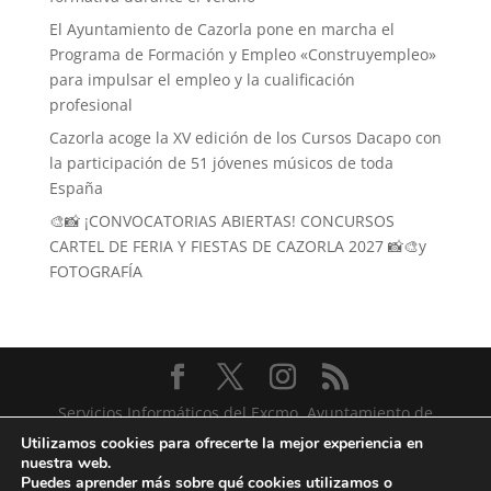
El Ayuntamiento de Cazorla pone en marcha el
Programa de Formación y Empleo «Construyempleo»
para impulsar el empleo y la cualificación
profesional
Cazorla acoge la XV edición de los Cursos Dacapo con
la participación de 51 jóvenes músicos de toda
España
🎨📸 ¡CONVOCATORIAS ABIERTAS! CONCURSOS
CARTEL DE FERIA Y FIESTAS DE CAZORLA 2027 📸🎨y
FOTOGRAFÍA
Servicios Informáticos del Excmo. Ayuntamiento de
Cazorla
Utilizamos cookies para ofrecerte la mejor experiencia en
nuestra web.
Puedes aprender más sobre qué cookies utilizamos o