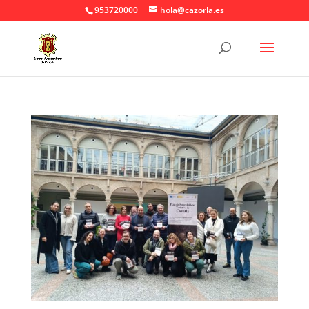
953720000
hola@cazorla.es