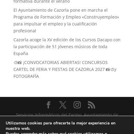
formativa durante el verano
El Ayuntamiento de Cazorla pone en marcha el
Programa de Formación y Empleo «Construyempleo»
para impulsar el empleo y la cualificación
profesional
Cazorla acoge la XV edición de los Cursos Dacapo con
la participación de 51 jóvenes músicos de toda
España
🎨📸 ¡CONVOCATORIAS ABIERTAS! CONCURSOS
CARTEL DE FERIA Y FIESTAS DE CAZORLA 2027 📸🎨y
FOTOGRAFÍA
Servicios Informáticos del Excmo. Ayuntamiento de
Cazorla
Utilizamos cookies para ofrecerte la mejor experiencia en
nuestra web.
Puedes aprender más sobre qué cookies utilizamos o