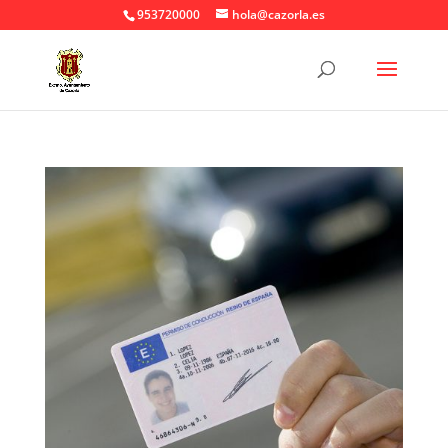
953720000
hola@cazorla.es