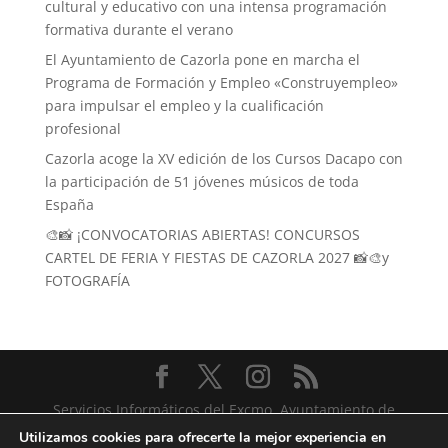
cultural y educativo con una intensa programación
formativa durante el verano
El Ayuntamiento de Cazorla pone en marcha el
Programa de Formación y Empleo «Construyempleo»
para impulsar el empleo y la cualificación
profesional
Cazorla acoge la XV edición de los Cursos Dacapo con
la participación de 51 jóvenes músicos de toda
España
🎨📸 ¡CONVOCATORIAS ABIERTAS! CONCURSOS
CARTEL DE FERIA Y FIESTAS DE CAZORLA 2027 📸🎨y
FOTOGRAFÍA
Servicios Informáticos del Excmo. Ayuntamiento de
Cazorla
Utilizamos cookies para ofrecerte la mejor experiencia en