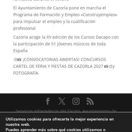
El Ayuntamiento de Cazorla pone en marcha el
Programa de Formación y Empleo «Construyempleo»
para impulsar el empleo y la cualificación
profesional
Cazorla acoge la XV edición de los Cursos Dacapo con
la participación de 51 jóvenes músicos de toda
España
🎨📸 ¡CONVOCATORIAS ABIERTAS! CONCURSOS
CARTEL DE FERIA Y FIESTAS DE CAZORLA 2027 📸🎨y
FOTOGRAFÍA
Servicios Informáticos del Excmo. Ayuntamiento de
Cazorla
Utilizamos cookies para ofrecerte la mejor experiencia en
nuestra web.
Puedes aprender más sobre qué cookies utilizamos o