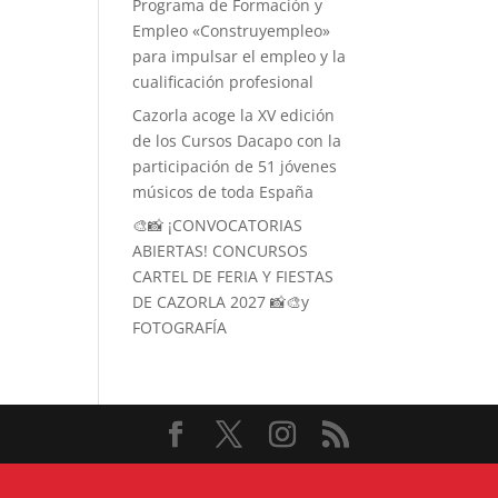
Programa de Formación y
Empleo «Construyempleo»
para impulsar el empleo y la
cualificación profesional
Cazorla acoge la XV edición
de los Cursos Dacapo con la
participación de 51 jóvenes
músicos de toda España
🎨📸 ¡CONVOCATORIAS
ABIERTAS! CONCURSOS
CARTEL DE FERIA Y FIESTAS
DE CAZORLA 2027 📸🎨y
FOTOGRAFÍA