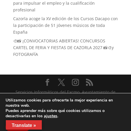
para impulsar el empleo y la cualificación
profesional
Cazorla acoge la XV edición de los Cursos Dacapo con
la participación de 51 jóvenes músicos de toda
España
🎨📸 ¡CONVOCATORIAS ABIERTAS! CONCURSOS
CARTEL DE FERIA Y FIESTAS DE CAZORLA 2027 📸🎨y
FOTOGRAFÍA
Servicios Informáticos del Excmo. Ayuntamiento de
Cazorla
Utilizamos cookies para ofrecerte la mejor experiencia en
nuestra web.
Puedes aprender más sobre qué cookies utilizamos o
desactivarlas en los
ajustes
.
Translate »
Aceptar