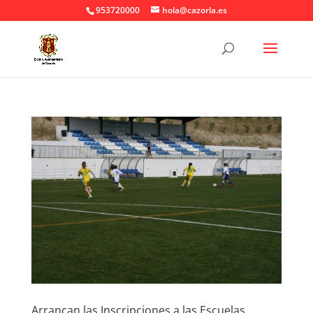
953720000
hola@cazorla.es
Arrancan las Inscripciones a las Escuelas