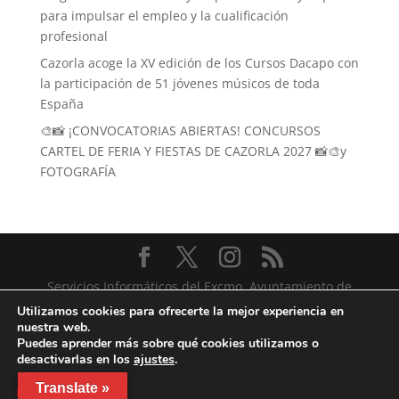
para impulsar el empleo y la cualificación
profesional
Cazorla acoge la XV edición de los Cursos Dacapo con
la participación de 51 jóvenes músicos de toda
España
🎨📸 ¡CONVOCATORIAS ABIERTAS! CONCURSOS
CARTEL DE FERIA Y FIESTAS DE CAZORLA 2027 📸🎨y
FOTOGRAFÍA
Servicios Informáticos del Excmo. Ayuntamiento de
Cazorla
Utilizamos cookies para ofrecerte la mejor experiencia en
nuestra web.
Puedes aprender más sobre qué cookies utilizamos o
desactivarlas en los
ajustes
.
Translate »
Aceptar