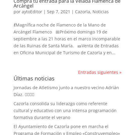
Compra tu entrada para la Velada Flamenca de
Arcángel
por
aytoEditor
|
Sep 7, 2021
|
Cazorla
,
Noticias
💃Magnífica noche de Flamenco de la Mano de
Arcángel Flamenco 📅Próximo domingo 19 de
septiembre a las 21 horas en el marco incomparable
de las Ruinas de Santa María. 🎫Venta de Entradas
en Oficina Municipal de Turismo de Cazorla y en...
Entradas siguientes »
Últimas noticias
Jornadas de Atletismo junto a nuestro vecino Adrián
Díaz. 🏃‍♀️🏃‍♂️
Cazorla consolida su liderazgo como referente
cultural y educativo con una intensa programación
formativa durante el verano
El Ayuntamiento de Cazorla pone en marcha el
Programa de Formación y Empleo «Construyempleo»