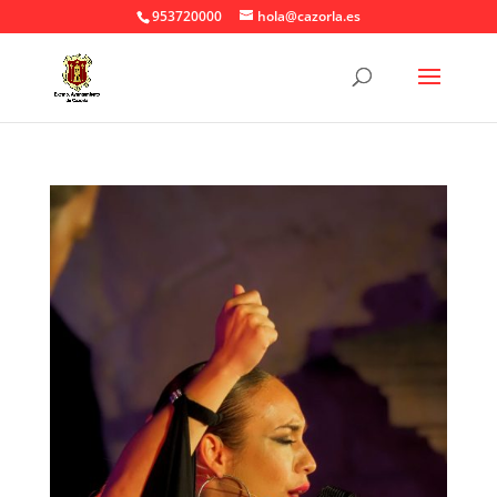
953720000
hola@cazorla.es