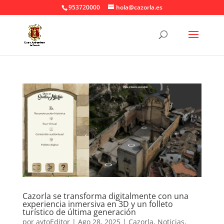
953720000
hola@cazorla.es
Cazorla se transforma digitalmente con una
experiencia inmersiva en 3D y un folleto
turístico de última generación
por
aytoEditor
|
Ago 28, 2025
|
Cazorla
,
Noticias
,