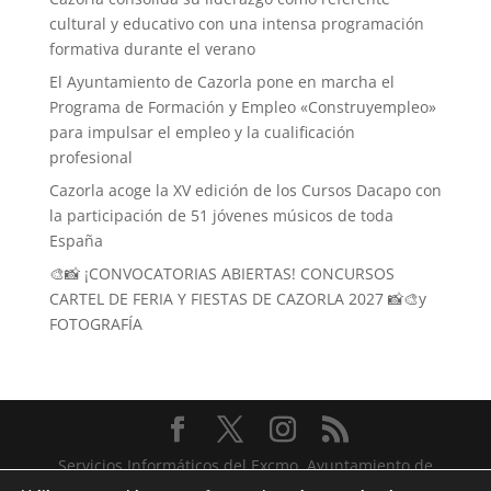
cultural y educativo con una intensa programación
formativa durante el verano
El Ayuntamiento de Cazorla pone en marcha el
Programa de Formación y Empleo «Construyempleo»
para impulsar el empleo y la cualificación
profesional
Cazorla acoge la XV edición de los Cursos Dacapo con
la participación de 51 jóvenes músicos de toda
España
🎨📸 ¡CONVOCATORIAS ABIERTAS! CONCURSOS
CARTEL DE FERIA Y FIESTAS DE CAZORLA 2027 📸🎨y
FOTOGRAFÍA
Servicios Informáticos del Excmo. Ayuntamiento de
Cazorla