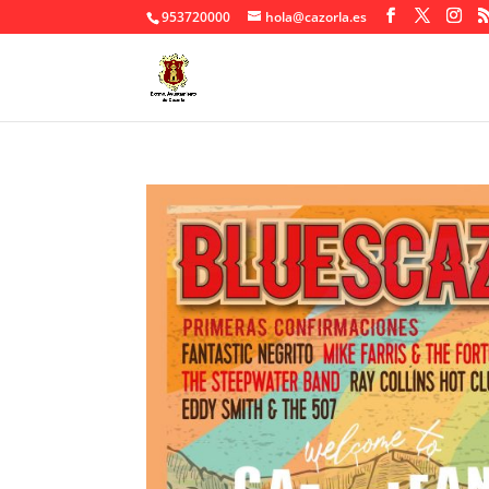
953720000
hola@cazorla.es