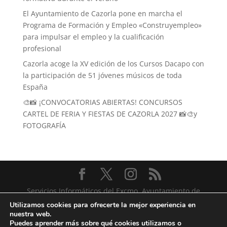
El Ayuntamiento de Cazorla pone en marcha el
Programa de Formación y Empleo «Construyempleo»
para impulsar el empleo y la cualificación
profesional
Cazorla acoge la XV edición de los Cursos Dacapo con
la participación de 51 jóvenes músicos de toda
España
🎨📸 ¡CONVOCATORIAS ABIERTAS! CONCURSOS
CARTEL DE FERIA Y FIESTAS DE CAZORLA 2027 📸🎨y
FOTOGRAFÍA
Servicios Informáticos del Excmo. Ayuntamiento de
Cazorla
Utilizamos cookies para ofrecerte la mejor experiencia en
nuestra web.
Puedes aprender más sobre qué cookies utilizamos o