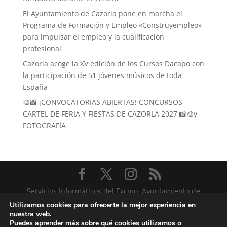
El Ayuntamiento de Cazorla pone en marcha el
Programa de Formación y Empleo «Construyempleo»
para impulsar el empleo y la cualificación
profesional
Cazorla acoge la XV edición de los Cursos Dacapo con
la participación de 51 jóvenes músicos de toda
España
🎨📸 ¡CONVOCATORIAS ABIERTAS! CONCURSOS
CARTEL DE FERIA Y FIESTAS DE CAZORLA 2027 📸🎨y
FOTOGRAFÍA
Servicios Informáticos del Excmo. Ayuntamiento de
Cazorla
Utilizamos cookies para ofrecerte la mejor experiencia en
nuestra web.
Puedes aprender más sobre qué cookies utilizamos o