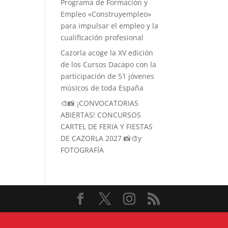
Programa de Formación y
Empleo «Construyempleo»
para impulsar el empleo y la
cualificación profesional
Cazorla acoge la XV edición
de los Cursos Dacapo con la
participación de 51 jóvenes
músicos de toda España
🎨📸 ¡CONVOCATORIAS
ABIERTAS! CONCURSOS
CARTEL DE FERIA Y FIESTAS
DE CAZORLA 2027 📸🎨y
FOTOGRAFÍA