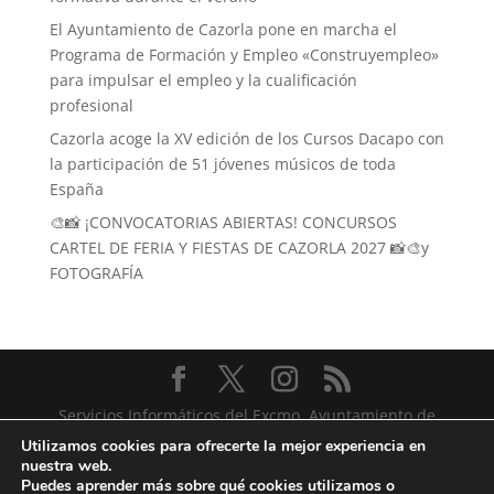
El Ayuntamiento de Cazorla pone en marcha el
Programa de Formación y Empleo «Construyempleo»
para impulsar el empleo y la cualificación
profesional
Cazorla acoge la XV edición de los Cursos Dacapo con
la participación de 51 jóvenes músicos de toda
España
🎨📸 ¡CONVOCATORIAS ABIERTAS! CONCURSOS
CARTEL DE FERIA Y FIESTAS DE CAZORLA 2027 📸🎨y
FOTOGRAFÍA
Servicios Informáticos del Excmo. Ayuntamiento de
Cazorla
Utilizamos cookies para ofrecerte la mejor experiencia en
nuestra web.
Puedes aprender más sobre qué cookies utilizamos o