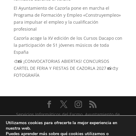
El Ayuntamiento de Cazorla pone en marcha el
Programa de Formación y Empleo «Construyempleo»
para impulsar el empleo y la cualificación
profesional
Cazorla acoge la XV edición de los Cursos Dacapo con
la participación de 51 jóvenes músicos de toda
España
🎨📸 ¡CONVOCATORIAS ABIERTAS! CONCURSOS
CARTEL DE FERIA Y FIESTAS DE CAZORLA 2027 📸🎨y
FOTOGRAFÍA
Servicios Informáticos del Excmo. Ayuntamiento de
Cazorla
Utilizamos cookies para ofrecerte la mejor experiencia en
nuestra web.
Puedes aprender más sobre qué cookies utilizamos o