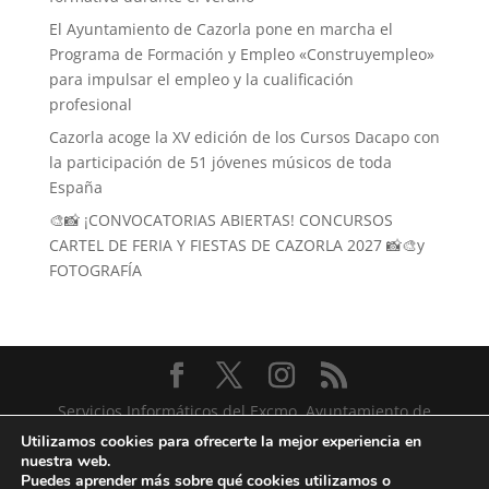
El Ayuntamiento de Cazorla pone en marcha el
Programa de Formación y Empleo «Construyempleo»
para impulsar el empleo y la cualificación
profesional
Cazorla acoge la XV edición de los Cursos Dacapo con
la participación de 51 jóvenes músicos de toda
España
🎨📸 ¡CONVOCATORIAS ABIERTAS! CONCURSOS
CARTEL DE FERIA Y FIESTAS DE CAZORLA 2027 📸🎨y
FOTOGRAFÍA
Servicios Informáticos del Excmo. Ayuntamiento de
Cazorla
Utilizamos cookies para ofrecerte la mejor experiencia en
nuestra web.
Puedes aprender más sobre qué cookies utilizamos o