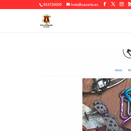
953720000
hola@cazorla.es