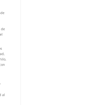
sde
a de
el
os
ad,
hilo,
 con
y
d al