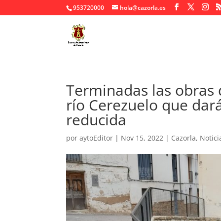
953720000
hola@cazorla.es
Terminadas las obras d
río Cerezuelo que dar
reducida
por
aytoEditor
|
Nov 15, 2022
|
Cazorla
,
Notici