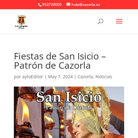
953720000
hola@cazorla.es
Fiestas de San Isicio –
Patrón de Cazorla
por
aytoEditor
|
May 7, 2024
|
Cazorla
,
Noticias