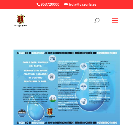
953720000
hola@cazorla.es