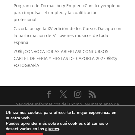
Programa de Formación y Empleo «Construyempleo»
para impulsar el empleo y la cualificación
profesional
Cazorla acoge la XV edición de los Cursos Dacapo con
la participación de 51 jóvenes músicos de toda
España
🎨📸 ¡CONVOCATORIAS ABIERTAS! CONCURSOS
CARTEL DE FERIA Y FIESTAS DE CAZORLA 2027 📸🎨y
FOTOGRAFÍA
Servicios Informáticos del Excmo. Ayuntamiento de
Cazorla
Utilizamos cookies para ofrecerte la mejor experiencia en
nuestra web.
Puedes aprender más sobre qué cookies utilizamos o
desactivarlas en los
ajustes
.