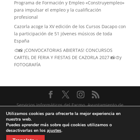
Programa de Formación y Empleo «Construyempleo»
para impulsar el empleo y la cualificación
profesional
Cazorla acoge la XV edición de los Cursos Dacapo con
la participación de 51 jóvenes músicos de toda
España
🎨📸 ¡CONVOCATORIAS ABIERTAS! CONCURSOS
CARTEL DE FERIA Y FIESTAS DE CAZORLA 2027 📸🎨y
FOTOGRAFÍA
Servicios Informáticos del Excmo. Ayuntamiento de
Cazorla
Utilizamos cookies para ofrecerte la mejor experiencia en
nuestra web.
Puedes aprender más sobre qué cookies utilizamos o
desactivarlas en los
ajustes
.