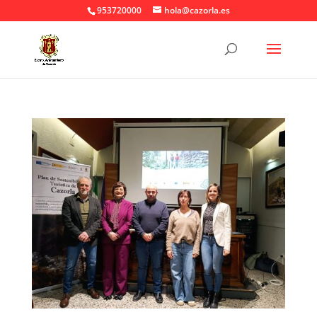
953720000
hola@cazorla.es