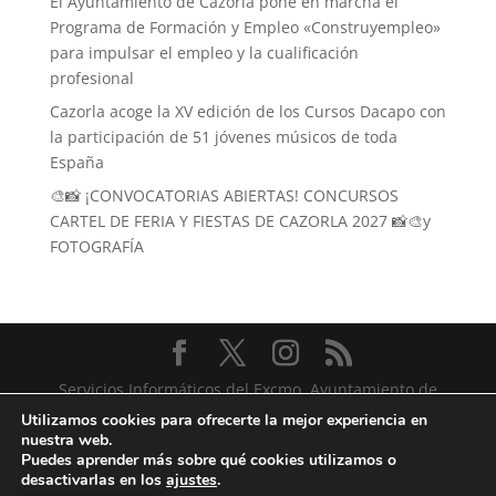
El Ayuntamiento de Cazorla pone en marcha el
Programa de Formación y Empleo «Construyempleo»
para impulsar el empleo y la cualificación
profesional
Cazorla acoge la XV edición de los Cursos Dacapo con
la participación de 51 jóvenes músicos de toda
España
🎨📸 ¡CONVOCATORIAS ABIERTAS! CONCURSOS
CARTEL DE FERIA Y FIESTAS DE CAZORLA 2027 📸🎨y
FOTOGRAFÍA
Servicios Informáticos del Excmo. Ayuntamiento de
Cazorla
Utilizamos cookies para ofrecerte la mejor experiencia en
nuestra web.
Puedes aprender más sobre qué cookies utilizamos o
desactivarlas en los
ajustes
.