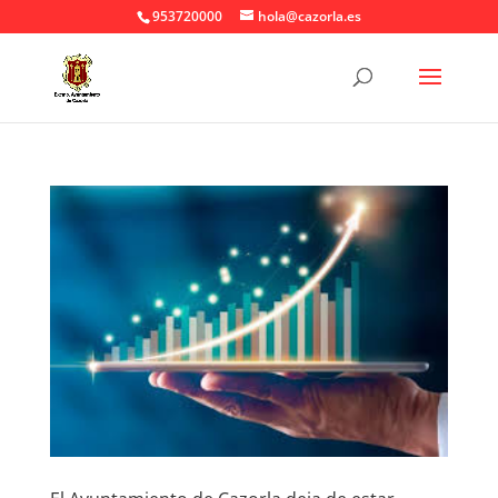
953720000
hola@cazorla.es