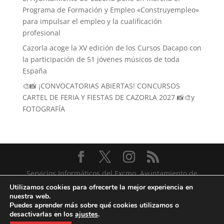
Programa de Formación y Empleo «Construyempleo»
para impulsar el empleo y la cualificación
profesional
Cazorla acoge la XV edición de los Cursos Dacapo con
la participación de 51 jóvenes músicos de toda
España
🎨📸 ¡CONVOCATORIAS ABIERTAS! CONCURSOS
CARTEL DE FERIA Y FIESTAS DE CAZORLA 2027 📸🎨y
FOTOGRAFÍA
Servicios Informáticos del Excmo. Ayuntamiento de
Cazorla
Utilizamos cookies para ofrecerte la mejor experiencia en
nuestra web.
Puedes aprender más sobre qué cookies utilizamos o
desactivarlas en los
ajustes
.