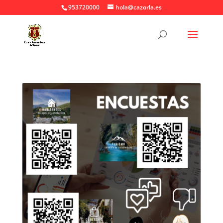
953720000
hola@cazorla.es