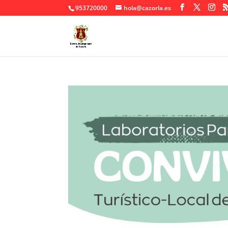
953720000
hola@cazorla.es