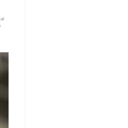
cal
s